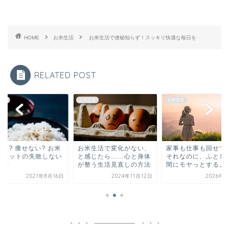
HOME
お米生活
お米生活で便秘知らず！スッキリ快適な毎日を
RELATED POST
生活
お米生活
お米生活
せた? 痩せない? お米
お米生活で変化がない、
家事も仕事も回せて
イエットの失敗しない
と感じたら……心と身体
それなのに、ふとし
り方
が整う生活見直しの方法
間にモヤっとする。
2021年8月16日
2024年11月12日
2026年5