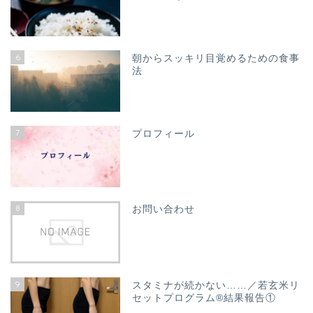
6
朝からスッキリ目覚めるための食事
法
7
プロフィール
8
お問い合わせ
9
スタミナが続かない……／若玄米リ
セットプログラム®結果報告①