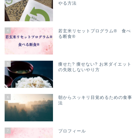
やる方法
4
若玄米リセットプログラム® 食べ
る断食®
5
痩せた? 痩せない? お米ダイエット
の失敗しないやり方
6
朝からスッキリ目覚めるための食事
法
7
プロフィール