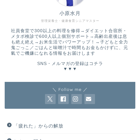
小原水月
管理栄養士・健康食育シニアマスター
社員食堂で300以上の料理を修得→ダイエット合宿所・
メタボ検診で600人以上個別サポート→高齢出産後は息
も絶え絶え→お米生活でパワーアップ！→子どもと全力
鬼ごっこ／ごはんと味噌汁で時間もお金もかけずに、元
氣でご機嫌になれる情報をお届けします
SNS・メルマガの登録はコチラ
▼▼▼
＼ Follow me ／
「疲れた」からの解放