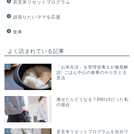
若玄米リセットプログラム
頑張りたいママを応援
食事
よく読まれている記事
1
「お米生活」を管理栄養士が徹底解
説! ごはん中心の食事のやり方と注
意点
2
痩せたらどうなる？BMI19だった私
の場合
3
若玄米リセットプログラムを自分で