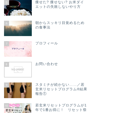
痩せた? 痩せない? お米ダイ
5
エットの失敗しないやり方
朝からスッキリ目覚めるため
6
の食事法
プロフィール
7
お問い合わせ
8
スタミナが続かない……／若
9
玄米リセットプログラム®結果
報告①
若玄米リセットプログラムが1
10
年で1番お得に！ リセット祭