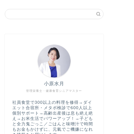
小原水月
管理栄養士・健康食育シニアマスター
社員食堂で300以上の料理を修得→ダイ
エット合宿所・メタボ検診で600人以上
個別サポート→高齢出産後は息も絶え絶
え→お米生活でパワーアップ！→子ども
と全力鬼ごっこ／ごはんと味噌汁で時間
もお金もかけずに、元氣でご機嫌になれ