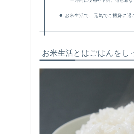
一時的に便秘や下痢、倦怠感な
お米生活で、元氣でご機嫌に過
お米生活とはごはんをし