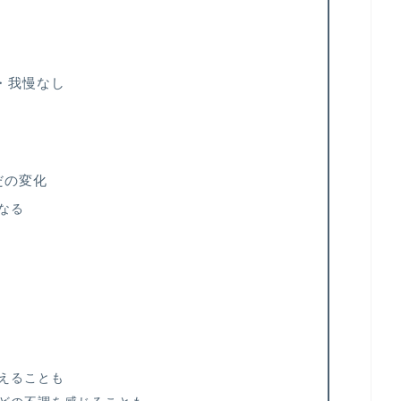
・我慢なし
だの変化
なる
えることも