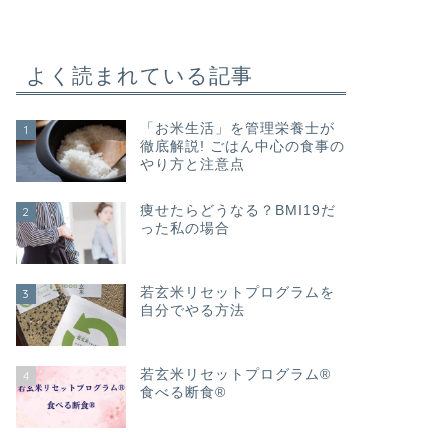
よく読まれている記事
「お米生活」を管理栄養士が
1
徹底解説! ごはん中心の食事の
やり方と注意点
痩せたらどうなる？BMI19だ
2
った私の場合
若玄米リセットプログラムを
3
自分でやる方法
若玄米リセットプログラム®
4
食べる断食®