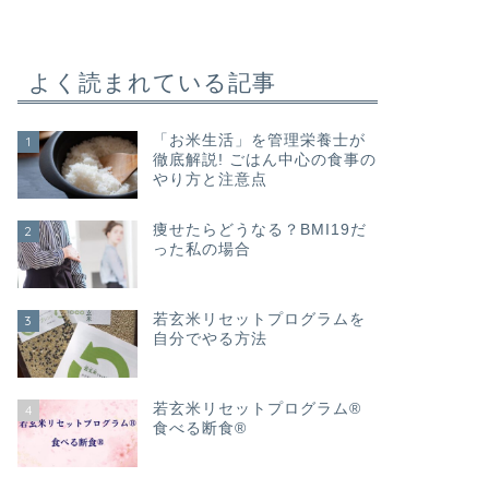
よく読まれている記事
「お米生活」を管理栄養士が
1
徹底解説! ごはん中心の食事の
やり方と注意点
痩せたらどうなる？BMI19だ
2
った私の場合
若玄米リセットプログラムを
3
自分でやる方法
若玄米リセットプログラム®
4
食べる断食®