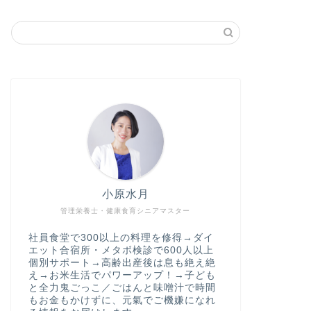
小原水月
管理栄養士・健康食育シニアマスター
社員食堂で300以上の料理を修得→ダイ
エット合宿所・メタボ検診で600人以上
個別サポート→高齢出産後は息も絶え絶
え→お米生活でパワーアップ！→子ども
と全力鬼ごっこ／ごはんと味噌汁で時間
もお金もかけずに、元氣でご機嫌になれ