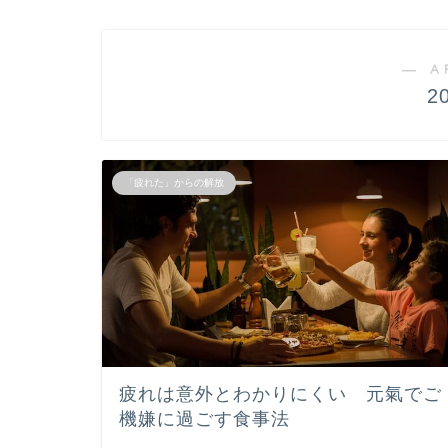
― A
2
「疲れた」からの解放
疲れは意外とわかりにくい 元氣でご
機嫌に過ごす食事法