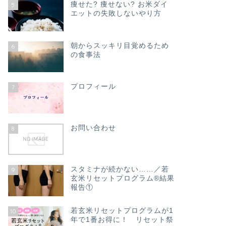
痩せた? 痩せない? お米ダイ
5
エットの失敗しないやり方
朝からスッキリ目覚めるため
6
の食事法
プロフィール
7
お問い合わせ
8
スタミナが続かない……／若
9
玄米リセットプログラム®結果
報告①
若玄米リセットプログラムが1
10
年で1番お得に！ リセット祭