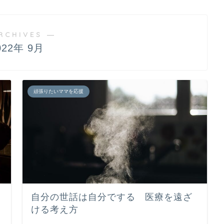
RCHIVES ―
022年 9月
頑張りたいママを応援
自分の世話は自分でする 医療を遠ざ
ける考え方