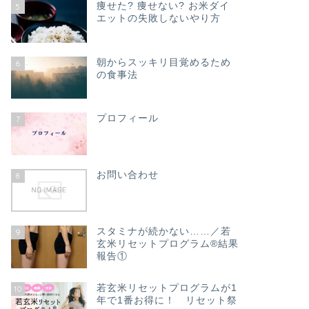
痩せた? 痩せない? お米ダイ
5
エットの失敗しないやり方
朝からスッキリ目覚めるため
6
の食事法
プロフィール
7
お問い合わせ
8
スタミナが続かない……／若
9
玄米リセットプログラム®結果
報告①
若玄米リセットプログラムが1
10
年で1番お得に！ リセット祭