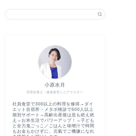
小原水月
管理栄養士・健康食育シニアマスター
社員食堂で300以上の料理を修得→ダイ
エット合宿所・メタボ検診で600人以上
個別サポート→高齢出産後は息も絶え絶
え→お米生活でパワーアップ！→子ども
と全力鬼ごっこ／ごはんと味噌汁で時間
もお金もかけずに、元氣でご機嫌になれ