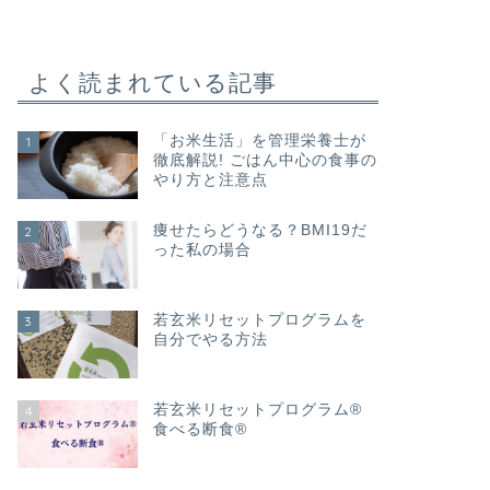
よく読まれている記事
「お米生活」を管理栄養士が
1
徹底解説! ごはん中心の食事の
やり方と注意点
痩せたらどうなる？BMI19だ
2
った私の場合
若玄米リセットプログラムを
3
自分でやる方法
若玄米リセットプログラム®
4
食べる断食®