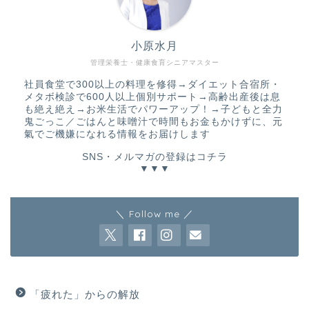
小原水月
管理栄養士・健康食育シニアマスター
社員食堂で300以上の料理を修得→ダイエット合宿所・
メタボ検診で600人以上個別サポート→高齢出産後は息
も絶え絶え→お米生活でパワーアップ！→子どもと全力
鬼ごっこ／ごはんと味噌汁で時間もお金もかけずに、元
氣でご機嫌になれる情報をお届けします
SNS・メルマガの登録はコチラ
▼▼▼
＼ Follow me ／
「疲れた」からの解放