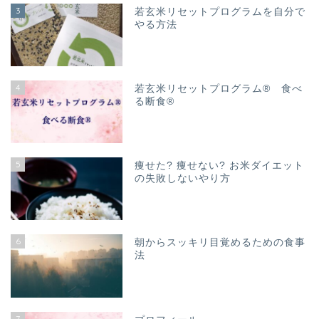
3
若玄米リセットプログラムを自分で
やる方法
4
若玄米リセットプログラム® 食べ
る断食®
5
痩せた? 痩せない? お米ダイエット
の失敗しないやり方
6
朝からスッキリ目覚めるための食事
法
7