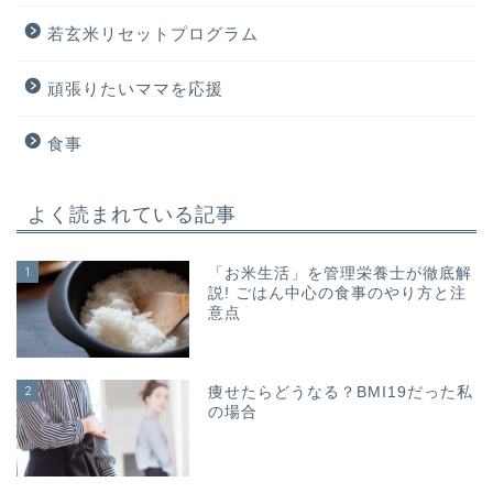
若玄米リセットプログラム
頑張りたいママを応援
食事
よく読まれている記事
1
「お米生活」を管理栄養士が徹底解
説! ごはん中心の食事のやり方と注
意点
2
痩せたらどうなる？BMI19だった私
の場合