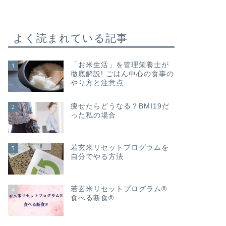
よく読まれている記事
「お米生活」を管理栄養士が
1
徹底解説! ごはん中心の食事の
やり方と注意点
痩せたらどうなる？BMI19だ
2
った私の場合
若玄米リセットプログラムを
3
自分でやる方法
若玄米リセットプログラム®
4
食べる断食®