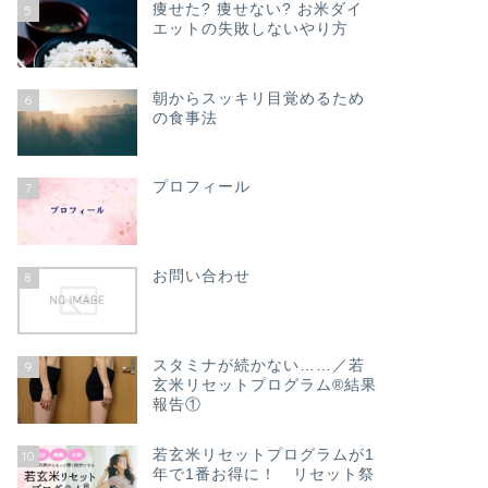
痩せた? 痩せない? お米ダイ
5
エットの失敗しないやり方
朝からスッキリ目覚めるため
6
の食事法
プロフィール
7
お問い合わせ
8
スタミナが続かない……／若
9
玄米リセットプログラム®結果
報告①
若玄米リセットプログラムが1
10
年で1番お得に！ リセット祭