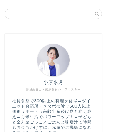
小原水月
管理栄養士・健康食育シニアマスター
社員食堂で300以上の料理を修得→ダイ
エット合宿所・メタボ検診で600人以上
個別サポート→高齢出産後は息も絶え絶
え→お米生活でパワーアップ！→子ども
と全力鬼ごっこ／ごはんと味噌汁で時間
もお金もかけずに、元氣でご機嫌になれ