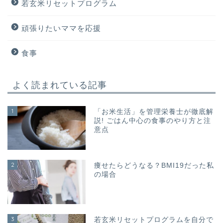
若玄米リセットプログラム
頑張りたいママを応援
食事
よく読まれている記事
1
「お米生活」を管理栄養士が徹底解
説! ごはん中心の食事のやり方と注
意点
2
痩せたらどうなる？BMI19だった私
の場合
3
若玄米リセットプログラムを自分で