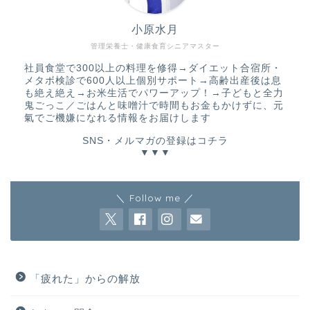
小原水月
管理栄養士・健康食育シニアマスター
社員食堂で300以上の料理を修得→ダイエット合宿所・
メタボ検診で600人以上個別サポート→高齢出産後は息
も絶え絶え→お米生活でパワーアップ！→子どもと全力
鬼ごっこ／ごはんと味噌汁で時間もお金もかけずに、元
氣でご機嫌になれる情報をお届けします
SNS・メルマガの登録はコチラ
▼▼▼
＼ Follow me ／
「疲れた」からの解放