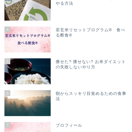
やる方法
4
若玄米リセットプログラム® 食べ
る断食®
5
痩せた? 痩せない? お米ダイエット
の失敗しないやり方
6
朝からスッキリ目覚めるための食事
法
7
プロフィール