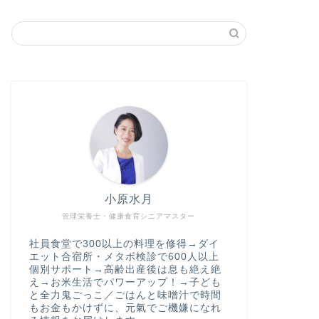
小原水月
管理栄養士・健康食育シニアマスター
社員食堂で300以上の料理を修得→ダイ
エット合宿所・メタボ検診で600人以上
個別サポート→高齢出産後は息も絶え絶
え→お米生活でパワーアップ！→子ども
と全力鬼ごっこ／ごはんと味噌汁で時間
もお金もかけずに、元氣でご機嫌になれ