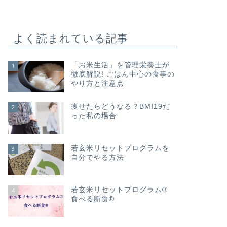
よく読まれている記事
「お米生活」を管理栄養士が
1
徹底解説! ごはん中心の食事の
やり方と注意点
痩せたらどうなる？BMI19だ
2
った私の場合
若玄米リセットプログラムを
3
自分でやる方法
若玄米リセットプログラム®
4
食べる断食®