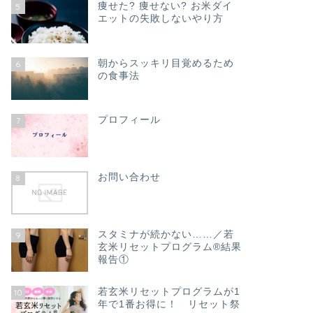
痩せた? 痩せない? お米ダイ
5
エットの失敗しないやり方
朝からスッキリ目覚めるため
6
の食事法
プロフィール
7
お問い合わせ
8
スタミナが続かない……／若
9
玄米リセットプログラム®結果
報告①
若玄米リセットプログラムが1
10
年で1番お得に！ リセット祭