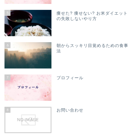
5
痩せた? 痩せない? お米ダイエット
の失敗しないやり方
6
朝からスッキリ目覚めるための食事
法
7
プロフィール
8
お問い合わせ