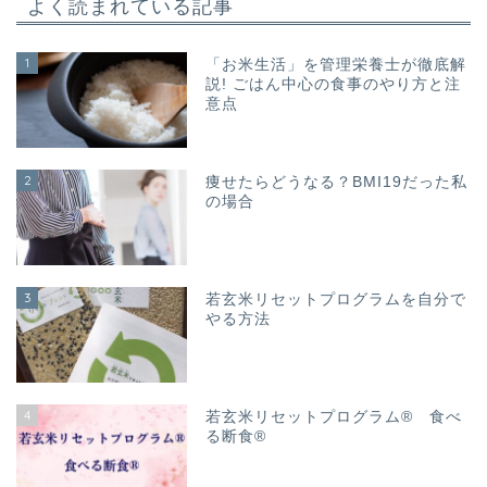
よく読まれている記事
1
「お米生活」を管理栄養士が徹底解
説! ごはん中心の食事のやり方と注
意点
2
痩せたらどうなる？BMI19だった私
の場合
3
若玄米リセットプログラムを自分で
やる方法
4
若玄米リセットプログラム® 食べ
る断食®