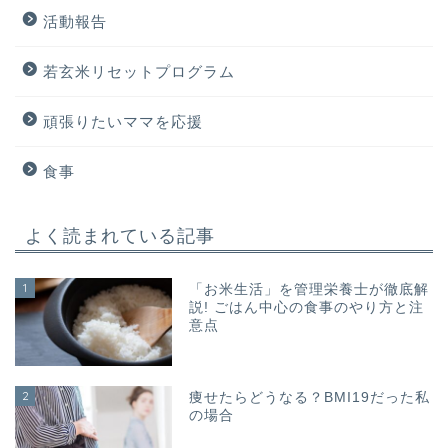
活動報告
若玄米リセットプログラム
頑張りたいママを応援
食事
よく読まれている記事
1
「お米生活」を管理栄養士が徹底解
説! ごはん中心の食事のやり方と注
意点
2
痩せたらどうなる？BMI19だった私
の場合