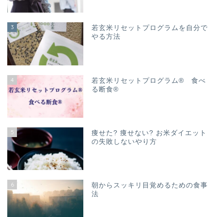
3
若玄米リセットプログラムを自分で
やる方法
4
若玄米リセットプログラム® 食べ
る断食®
5
痩せた? 痩せない? お米ダイエット
の失敗しないやり方
6
朝からスッキリ目覚めるための食事
法