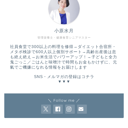
小原水月
管理栄養士・健康食育シニアマスター
社員食堂で300以上の料理を修得→ダイエット合宿所・
メタボ検診で600人以上個別サポート→高齢出産後は息
も絶え絶え→お米生活でパワーアップ！→子どもと全力
鬼ごっこ／ごはんと味噌汁で時間もお金もかけずに、元
氣でご機嫌になれる情報をお届けします
SNS・メルマガの登録はコチラ
▼▼▼
＼ Follow me ／