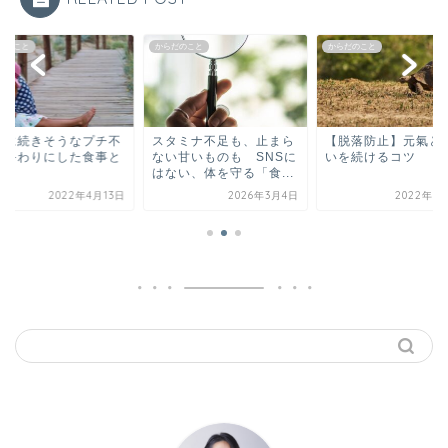
だのこと
からだのこと
からだのこと
遠に続きそうなプチ不
スタミナ不足も、止まら
【脱落防止】元氣と
を終わりにした食事と
ない甘いものも SNSに
いを続けるコツ
？
はない、体を守る「食...
2022年4月13日
2026年3月4日
2022年5