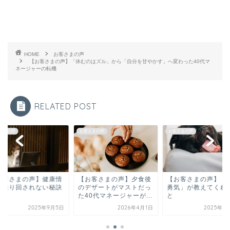
HOME
お客さまの声
【お客さまの声】「休むのはズル」から「自分を甘やかす」へ変わった40代マ
ネージャーの転機
RELATED POST
さまの声
お客さまの声
お客さまの声
お客さまの声】健康情
【お客さまの声】夕食後
【お客さまの声】「
に振り回されない秘訣
のデザートがマストだっ
勇気」が教えてくれ
た40代マネージャーが...
と
2025年9月5日
2026年4月1日
2025年1