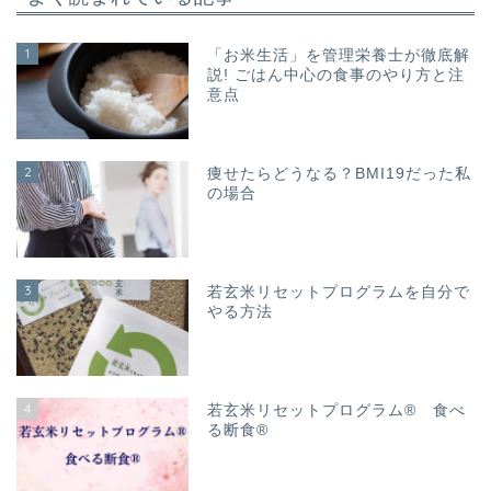
1
「お米生活」を管理栄養士が徹底解
説! ごはん中心の食事のやり方と注
意点
2
痩せたらどうなる？BMI19だった私
の場合
3
若玄米リセットプログラムを自分で
やる方法
4
若玄米リセットプログラム® 食べ
る断食®