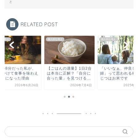
と
RELATED POST
的な考え
個人的な考え
個人的な考え
食い8分だった私が、
【ごはんの適量】1日2合
「いいなぁ、仲良し
0分かけて食事を味わえ
は本当に正解？「自分に
婦」って思われる秘
ようになった理由
合った量」を見つける...
じつはお米です
2026年6月26日
2026年7月4日
2025年6