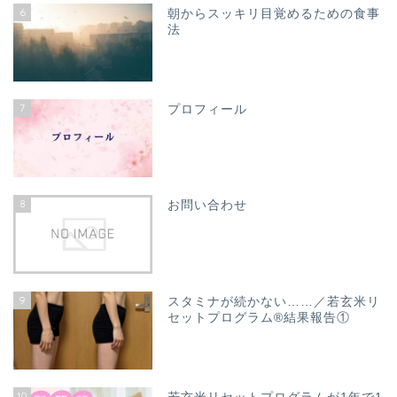
6
朝からスッキリ目覚めるための食事
法
7
プロフィール
8
お問い合わせ
9
スタミナが続かない……／若玄米リ
セットプログラム®結果報告①
10