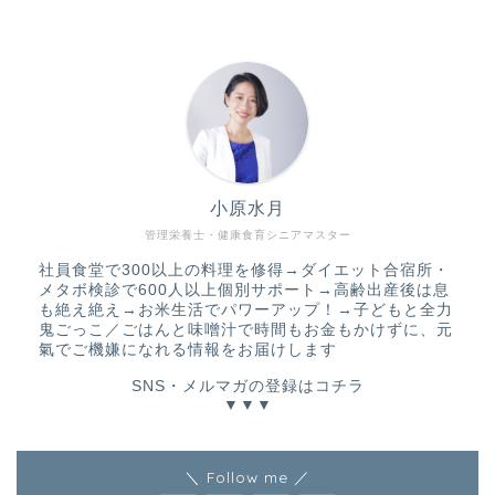
小原水月
管理栄養士・健康食育シニアマスター
社員食堂で300以上の料理を修得→ダイエット合宿所・
メタボ検診で600人以上個別サポート→高齢出産後は息
も絶え絶え→お米生活でパワーアップ！→子どもと全力
鬼ごっこ／ごはんと味噌汁で時間もお金もかけずに、元
氣でご機嫌になれる情報をお届けします
SNS・メルマガの登録はコチラ
▼▼▼
＼ Follow me ／