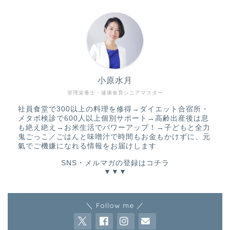
小原水月
管理栄養士・健康食育シニアマスター
社員食堂で300以上の料理を修得→ダイエット合宿所・
メタボ検診で600人以上個別サポート→高齢出産後は息
も絶え絶え→お米生活でパワーアップ！→子どもと全力
鬼ごっこ／ごはんと味噌汁で時間もお金もかけずに、元
氣でご機嫌になれる情報をお届けします
SNS・メルマガの登録はコチラ
▼▼▼
＼ Follow me ／