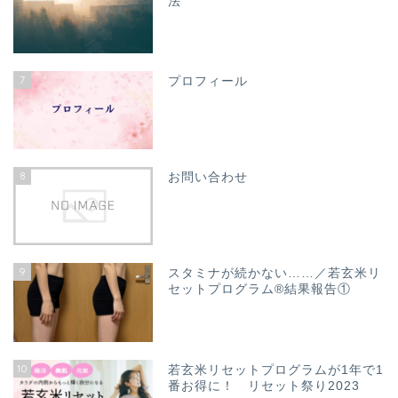
法
7
プロフィール
8
お問い合わせ
9
スタミナが続かない……／若玄米リ
セットプログラム®結果報告①
10
若玄米リセットプログラムが1年で1
番お得に！ リセット祭り2023