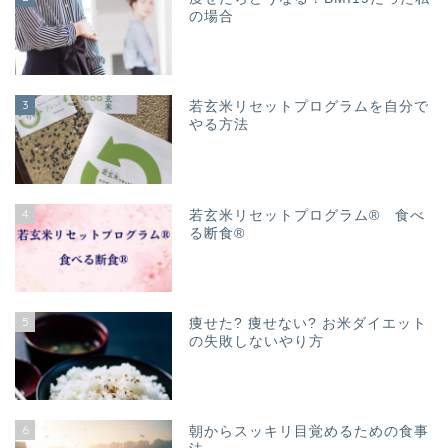
の場合
3
若玄米リセットプログラムを自分で
やる方法
4
若玄米リセットプログラム® 食べ
る断食®
5
痩せた? 痩せない? お米ダイエット
の失敗しないやり方
6
朝からスッキリ目覚めるための食事