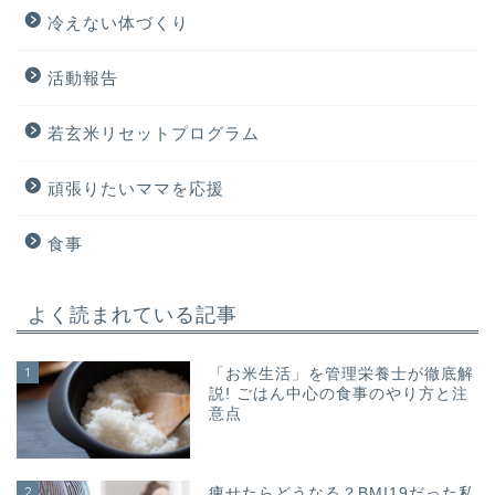
冷えない体づくり
活動報告
若玄米リセットプログラム
頑張りたいママを応援
食事
よく読まれている記事
1
「お米生活」を管理栄養士が徹底解
説! ごはん中心の食事のやり方と注
意点
2
痩せたらどうなる？BMI19だった私