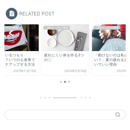
RELATED POST
れた」からの解放
「疲れた」からの解放
「疲れた」からの解放
べているつもり
疲れにくい体を作る3つ
「動けないのは私の
……？いつのも食事で
の〇
い？」夏の疲れを責
タミナアップする方法
いでいい理由
2023年11月15日
2024年2月14日
2025年9