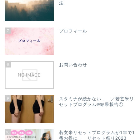
法
7
プロフィール
8
お問い合わせ
9
スタミナが続かない……／若玄米リ
セットプログラム®結果報告①
10
若玄米リセットプログラムが1年で1
番お得に！ リセット祭り2023