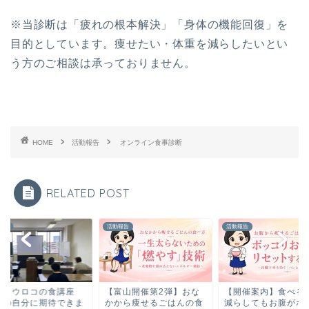
※当診断は「疲れの根本解決」「身体の機能回復」を
目的としています。痩せたい・体重を減らしたいとい
う方のご相談は承っておりません。
HOME
活動報告
オンライン食事診断
RELATED POST
報告
活動報告
活動報告
からウロコの食講座
【富山開催第2弾】おな
【開催案内】食べる
来の自分に期待できま
かから痩せるごはんの食
減らしてもお腹がポ