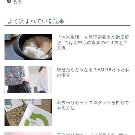
食事
よく読まれている記事
1
「お米生活」を管理栄養士が徹底解
説! ごはん中心の食事のやり方と注
意点
2
痩せたらどうなる？BMI19だった私
の場合
3
若玄米リセットプログラムを自分で
やる方法
4