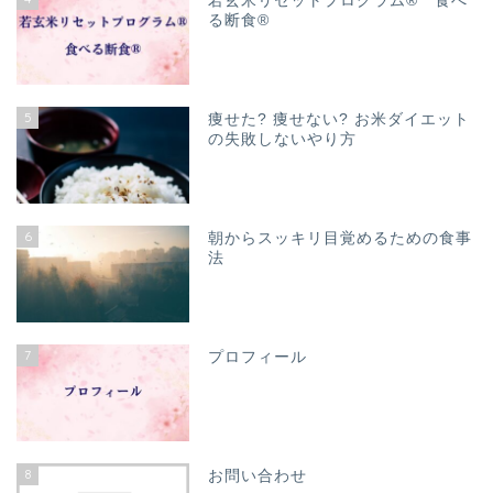
若玄米リセットプログラム® 食べ
る断食®
5
痩せた? 痩せない? お米ダイエット
の失敗しないやり方
6
朝からスッキリ目覚めるための食事
法
7
プロフィール
8
お問い合わせ