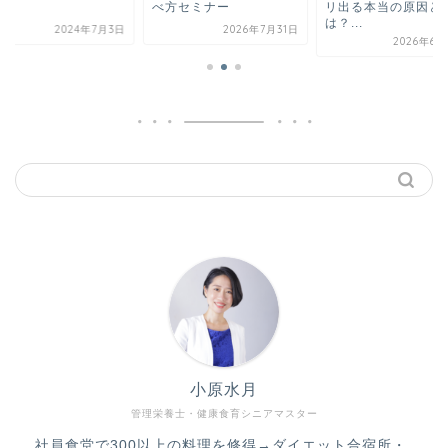
べ方セミナー
リ出る本当の原因と
は？...
2024年7月3日
2026年7月31日
2026年6月
小原水月
管理栄養士・健康食育シニアマスター
社員食堂で300以上の料理を修得→ダイエット合宿所・