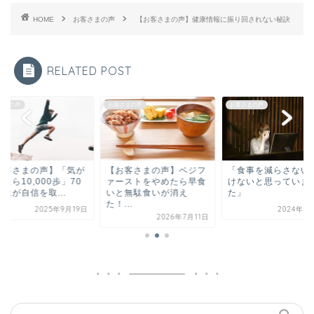
HOME
お客さまの声
【お客さまの声】健康情報に振り回されない秘訣
RELATED POST
さまの声
お客さまの声
お客さまの声
お客さまの声】「気が
【お客さまの声】ベジフ
「食事を減らさない
たら10,000歩」70
ァーストをやめたら早食
けないと思っていま
性が自信を取...
いと無駄食いが消え
た」
た！...
2025年9月19日
2024年8
2026年7月11日