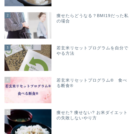
2
痩せたらどうなる？BMI19だった私
の場合
3
若玄米リセットプログラムを自分で
やる方法
4
若玄米リセットプログラム® 食べ
る断食®
5
痩せた? 痩せない? お米ダイエット
の失敗しないやり方