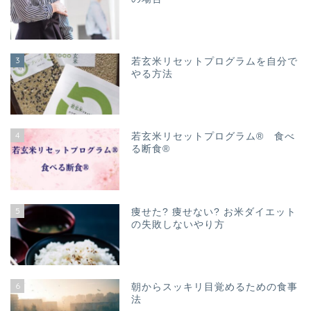
3
若玄米リセットプログラムを自分で
やる方法
4
若玄米リセットプログラム® 食べ
る断食®
5
痩せた? 痩せない? お米ダイエット
の失敗しないやり方
6
朝からスッキリ目覚めるための食事
法