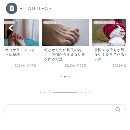
RELATED POST
ない体づくり
冷えない体づくり
冷えない体づくり
えにサヨナラ！ぐっす
何とかしたい足先の冷
雪国でも冷えが気に
眠るため秘訣
え 内側から冷えない体
ない！食事で作る冷
を作る方法
い体
2024年1月17日
2023年1月25日
2022年12