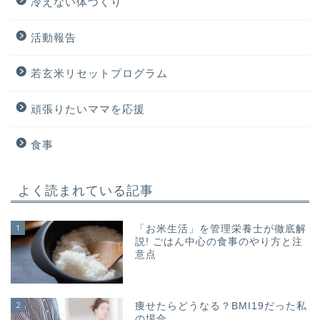
冷えない体づくり
活動報告
若玄米リセットプログラム
頑張りたいママを応援
食事
よく読まれている記事
1
「お米生活」を管理栄養士が徹底解
説! ごはん中心の食事のやり方と注
意点
2
痩せたらどうなる？BMI19だった私
の場合