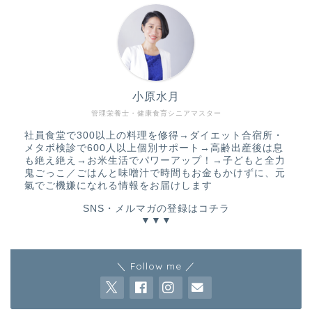
小原水月
管理栄養士・健康食育シニアマスター
社員食堂で300以上の料理を修得→ダイエット合宿所・
メタボ検診で600人以上個別サポート→高齢出産後は息
も絶え絶え→お米生活でパワーアップ！→子どもと全力
鬼ごっこ／ごはんと味噌汁で時間もお金もかけずに、元
氣でご機嫌になれる情報をお届けします
SNS・メルマガの登録はコチラ
▼▼▼
＼ Follow me ／