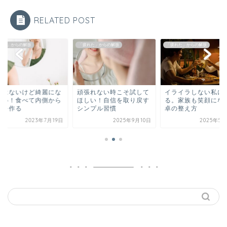
RELATED POST
れた」からの解放
「疲れた」からの解放
「疲れた」からの解放
間はないけど綺麗にな
頑張れない時こそ試して
イライラしない私に
たい！食べて内側から
ほしい！自信を取り戻す
る。家族も笑顔にな
肌を作る
シンプル習慣
卓の整え方
2023年7月19日
2025年9月10日
2025年5月