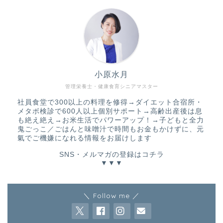
小原水月
管理栄養士・健康食育シニアマスター
社員食堂で300以上の料理を修得→ダイエット合宿所・
メタボ検診で600人以上個別サポート→高齢出産後は息
も絶え絶え→お米生活でパワーアップ！→子どもと全力
鬼ごっこ／ごはんと味噌汁で時間もお金もかけずに、元
氣でご機嫌になれる情報をお届けします
SNS・メルマガの登録はコチラ
▼▼▼
＼ Follow me ／