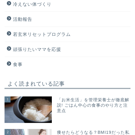
冷えない体づくり
活動報告
若玄米リセットプログラム
頑張りたいママを応援
食事
よく読まれている記事
1
「お米生活」を管理栄養士が徹底解
説! ごはん中心の食事のやり方と注
意点
2
痩せたらどうなる？BMI19だった私