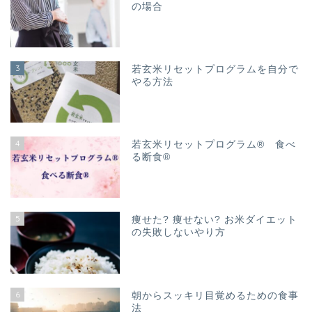
の場合
3
若玄米リセットプログラムを自分で
やる方法
4
若玄米リセットプログラム® 食べ
る断食®
5
痩せた? 痩せない? お米ダイエット
の失敗しないやり方
6
朝からスッキリ目覚めるための食事
法