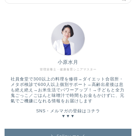
小原水月
管理栄養士・健康食育シニアマスター
社員食堂で300以上の料理を修得→ダイエット合宿所・
メタボ検診で600人以上個別サポート→高齢出産後は息
も絶え絶え→お米生活でパワーアップ！→子どもと全力
鬼ごっこ／ごはんと味噌汁で時間もお金もかけずに、元
氣でご機嫌になれる情報をお届けします
SNS・メルマガの登録はコチラ
▼▼▼
＼ Follow me ／