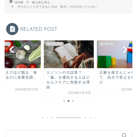
HOME
個人的な考え
やりたいことができないのは「体力」だけのせいじゃない
RELATED POST
的な考え
個人的な考え
個人的な考え
康オタクほど陥る「食
エジソンの大誤算？
正解を探すんじゃな
ているのに栄養失調」
「脳」を優先する人ほど
て、自分で答えを作
正体
セルフケアに失敗する理
だ
由
2026年5月12日
2025年4
2026年5月19日